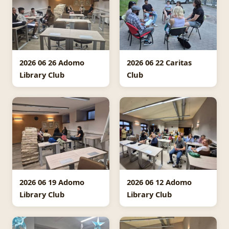
2026 06 26 Adomo
2026 06 22 Caritas
Library Club
Club
2026 06 19 Adomo
2026 06 12 Adomo
Library Club
Library Club