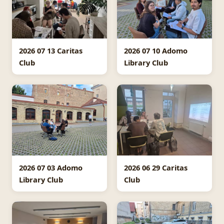
2026 07 13 Caritas
2026 07 10 Adomo
Club
Library Club
2026 07 03 Adomo
2026 06 29 Caritas
Library Club
Club