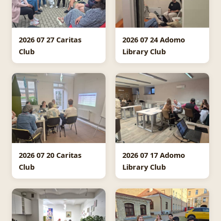
2026 07 27 Caritas
2026 07 24 Adomo
Club
Library Club
2026 07 20 Caritas
2026 07 17 Adomo
Club
Library Club