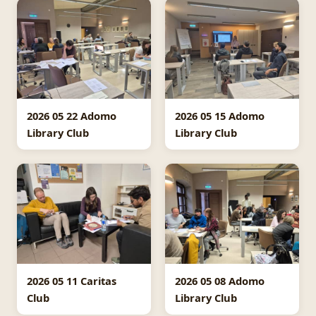
2026 05 22 Adomo
2026 05 15 Adomo
Library Club
Library Club
2026 05 11 Caritas
2026 05 08 Adomo
Club
Library Club