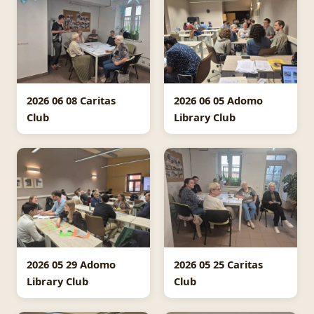
2026 06 08 Caritas
2026 06 05 Adomo
Club
Library Club
2026 05 29 Adomo
2026 05 25 Caritas
Library Club
Club