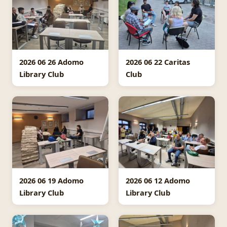
2026 06 26 Adomo
2026 06 22 Caritas
Library Club
Club
2026 06 19 Adomo
2026 06 12 Adomo
Library Club
Library Club