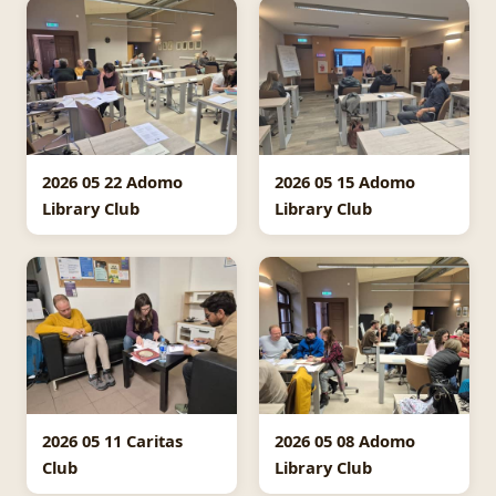
2026 05 22 Adomo
2026 05 15 Adomo
Library Club
Library Club
2026 05 11 Caritas
2026 05 08 Adomo
Club
Library Club