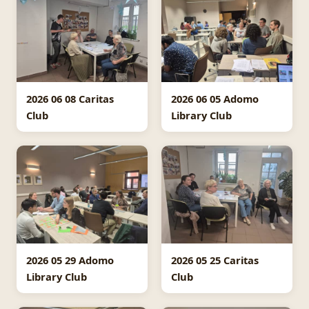
2026 06 08 Caritas
2026 06 05 Adomo
Club
Library Club
2026 05 29 Adomo
2026 05 25 Caritas
Library Club
Club